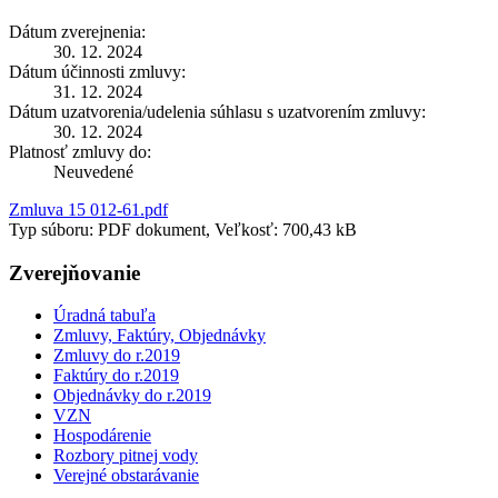
Dátum zverejnenia:
30. 12. 2024
Dátum účinnosti zmluvy:
31. 12. 2024
Dátum uzatvorenia/udelenia súhlasu s uzatvorením zmluvy:
30. 12. 2024
Platnosť zmluvy do:
Neuvedené
Zmluva 15 012-61.pdf
Typ súboru: PDF dokument, Veľkosť: 700,43 kB
Zverejňovanie
Úradná tabuľa
Zmluvy, Faktúry, Objednávky
Zmluvy do r.2019
Faktúry do r.2019
Objednávky do r.2019
VZN
Hospodárenie
Rozbory pitnej vody
Verejné obstarávanie