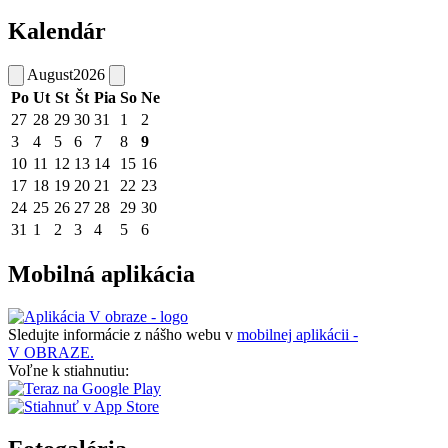
Kalendár
August
2026
Po
Ut
St
Št
Pia
So
Ne
27
28
29
30
31
1
2
3
4
5
6
7
8
9
10
11
12
13
14
15
16
17
18
19
20
21
22
23
24
25
26
27
28
29
30
31
1
2
3
4
5
6
Mobilná aplikácia
Sledujte informácie z nášho webu v
mobilnej aplikácii -
V OBRAZE.
Voľne k stiahnutiu: