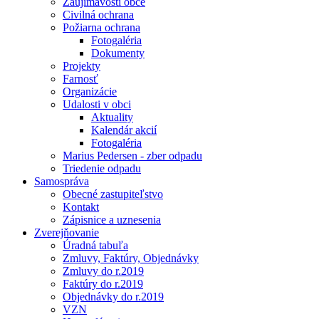
Zaujímavosti obce
Civilná ochrana
Požiarna ochrana
Fotogaléria
Dokumenty
Projekty
Farnosť
Organizácie
Udalosti v obci
Aktuality
Kalendár akcií
Fotogaléria
Marius Pedersen - zber odpadu
Triedenie odpadu
Samospráva
Obecné zastupiteľstvo
Kontakt
Zápisnice a uznesenia
Zverejňovanie
Úradná tabuľa
Zmluvy, Faktúry, Objednávky
Zmluvy do r.2019
Faktúry do r.2019
Objednávky do r.2019
VZN