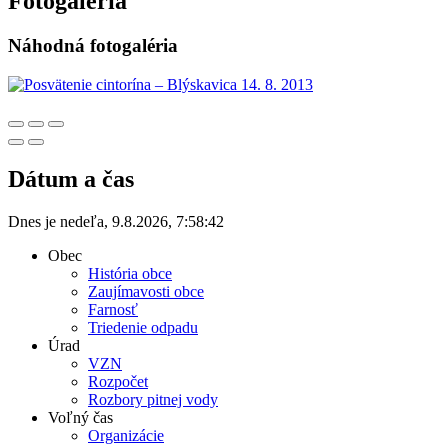
Fotogaléria
Náhodná fotogaléria
Dátum a čas
Dnes je
nedeľa
,
9.8.2026
,
7:58:42
Obec
História obce
Zaujímavosti obce
Farnosť
Triedenie odpadu
Úrad
VZN
Rozpočet
Rozbory pitnej vody
Voľný čas
Organizácie