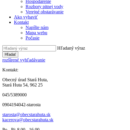
Hospodárenie
Rozbory pitnej vody
Verejné obstarávanie
Ako vybaviť
Kontakt
Napíšte nám
Mapa webu
Počasie
Hľadaný výraz
Hľadať
rozšírené vyhľadávanie
Kontakt:
Obecný úrad Stará Huta,
Stará Huta 54, 962 25
045/5389000
0904194042-starosta
starosta@obecstarahuta.sk
kacerova@obecstarahuta.sk
Po - Pi: 8.00 - 16.00