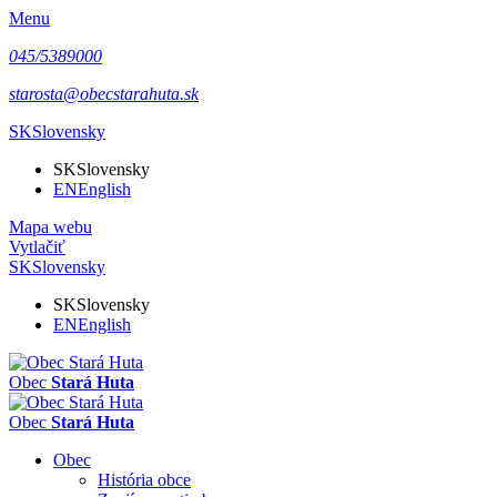
Menu
045/5389000
starosta@obecstarahuta.sk
SK
Slovensky
SK
Slovensky
EN
English
Mapa webu
Vytlačiť
SK
Slovensky
SK
Slovensky
EN
English
Obec
Stará Huta
Obec
Stará Huta
Obec
História obce