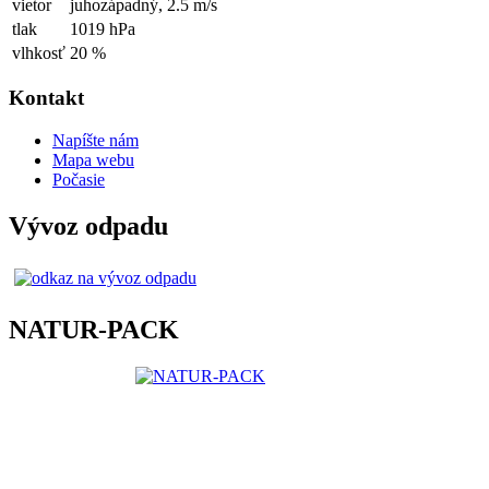
vietor
juhozápadný,
2.5 m/s
tlak
1019 hPa
vlhkosť
20 %
Kontakt
Napíšte nám
Mapa webu
Počasie
Vývoz odpadu
NATUR-PACK