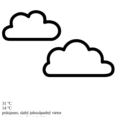
31 °C
14 °C
polojasno, slabý juhozápadný vietor