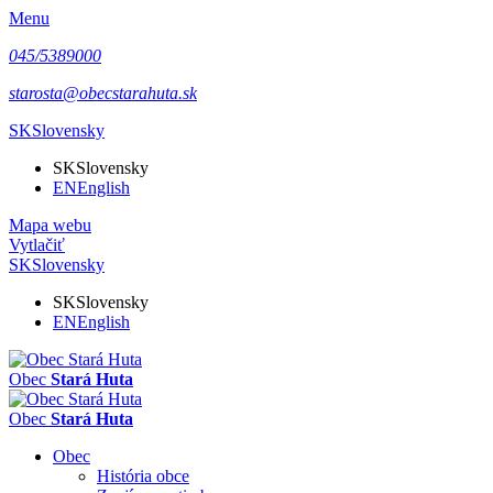
Menu
045/5389000
starosta@obecstarahuta.sk
SK
Slovensky
SK
Slovensky
EN
English
Mapa webu
Vytlačiť
SK
Slovensky
SK
Slovensky
EN
English
Obec
Stará Huta
Obec
Stará Huta
Obec
História obce