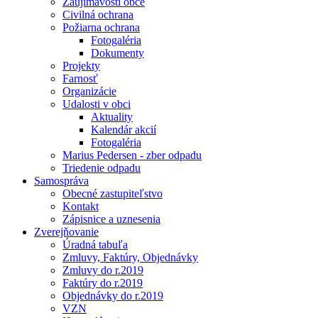
Zaujímavosti obce
Civilná ochrana
Požiarna ochrana
Fotogaléria
Dokumenty
Projekty
Farnosť
Organizácie
Udalosti v obci
Aktuality
Kalendár akcií
Fotogaléria
Marius Pedersen - zber odpadu
Triedenie odpadu
Samospráva
Obecné zastupiteľstvo
Kontakt
Zápisnice a uznesenia
Zverejňovanie
Úradná tabuľa
Zmluvy, Faktúry, Objednávky
Zmluvy do r.2019
Faktúry do r.2019
Objednávky do r.2019
VZN