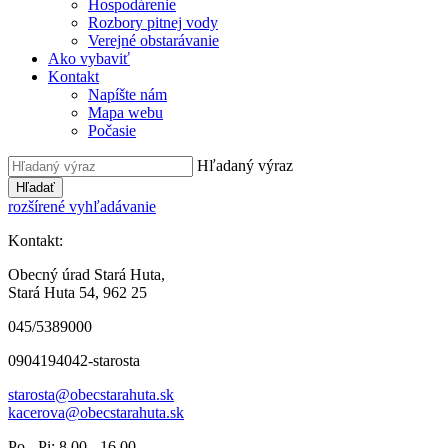
Hospodárenie
Rozbory pitnej vody
Verejné obstarávanie
Ako vybaviť
Kontakt
Napíšte nám
Mapa webu
Počasie
Hľadaný výraz
Hľadať
rozšírené vyhľadávanie
Kontakt:
Obecný úrad Stará Huta,
Stará Huta 54, 962 25
045/5389000
0904194042-starosta
starosta@obecstarahuta.sk
kacerova@obecstarahuta.sk
Po - Pi: 8.00 - 16.00