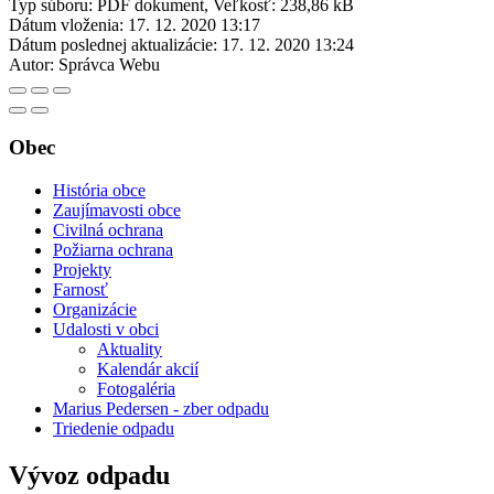
Typ súboru: PDF dokument, Veľkosť: 238,86 kB
Dátum vloženia:
17. 12. 2020 13:17
Dátum poslednej aktualizácie:
17. 12. 2020 13:24
Autor:
Správca Webu
Obec
História obce
Zaujímavosti obce
Civilná ochrana
Požiarna ochrana
Projekty
Farnosť
Organizácie
Udalosti v obci
Aktuality
Kalendár akcií
Fotogaléria
Marius Pedersen - zber odpadu
Triedenie odpadu
Vývoz odpadu