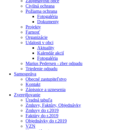
Zaujímavosti obce
Civilná ochrana
Požiarna ochrana
Fotogaléria
Dokumenty
Projekty
Farnosť
Organizácie
Udalosti v obci
Aktuality
Kalendár akcií
Fotogaléria
Marius Pedersen - zber odpadu
Triedenie odpadu
Samospráva
Obecné zastupiteľstvo
Kontakt
Zápisnice a uznesenia
Zverejňovanie
Úradná tabuľa
Zmluvy, Faktúry, Objednávky
Zmluvy do r.2019
Faktúry do r.2019
Objednávky do r.2019
VZN