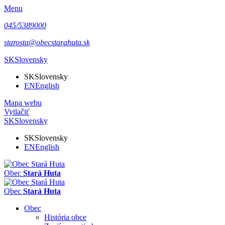
Menu
045/5389000
starosta@obecstarahuta.sk
SK
Slovensky
SK
Slovensky
EN
English
Mapa webu
Vytlačiť
SK
Slovensky
SK
Slovensky
EN
English
Obec
Stará Huta
Obec
Stará Huta
Obec
História obce