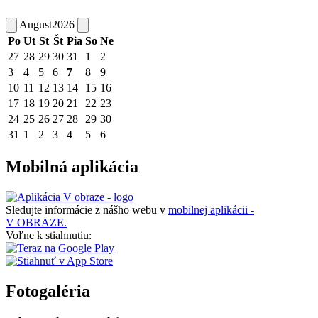
August
2026
Po
Ut
St
Št
Pia
So
Ne
27
28
29
30
31
1
2
3
4
5
6
7
8
9
10
11
12
13
14
15
16
17
18
19
20
21
22
23
24
25
26
27
28
29
30
31
1
2
3
4
5
6
Mobilná aplikácia
Sledujte informácie z nášho webu v
mobilnej aplikácii -
V OBRAZE.
Voľne k stiahnutiu:
Fotogaléria