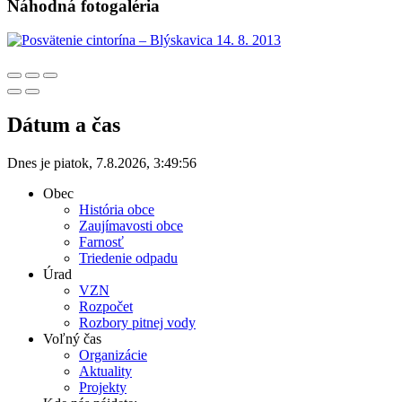
Náhodná fotogaléria
Dátum a čas
Dnes je
piatok
,
7.8.2026
,
3:49:56
Obec
História obce
Zaujímavosti obce
Farnosť
Triedenie odpadu
Úrad
VZN
Rozpočet
Rozbory pitnej vody
Voľný čas
Organizácie
Aktuality
Projekty