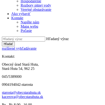
Hospodárenie
Rozbory pitnej vody
Verejné obstarávanie
Ako vybaviť
Kontakt
Napíšte nám
Mapa webu
Počasie
Hľadaný výraz
Hľadať
rozšírené vyhľadávanie
Kontakt:
Obecný úrad Stará Huta,
Stará Huta 54, 962 25
045/5389000
0904194042-starosta
starosta@obecstarahuta.sk
kacerova@obecstarahuta.sk
Po - Pi: 8.00 - 16.00