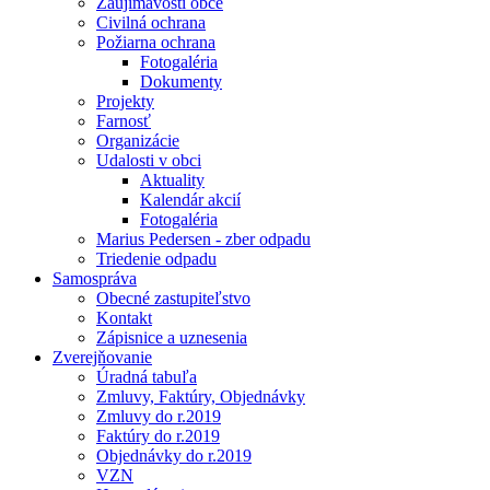
Zaujímavosti obce
Civilná ochrana
Požiarna ochrana
Fotogaléria
Dokumenty
Projekty
Farnosť
Organizácie
Udalosti v obci
Aktuality
Kalendár akcií
Fotogaléria
Marius Pedersen - zber odpadu
Triedenie odpadu
Samospráva
Obecné zastupiteľstvo
Kontakt
Zápisnice a uznesenia
Zverejňovanie
Úradná tabuľa
Zmluvy, Faktúry, Objednávky
Zmluvy do r.2019
Faktúry do r.2019
Objednávky do r.2019
VZN