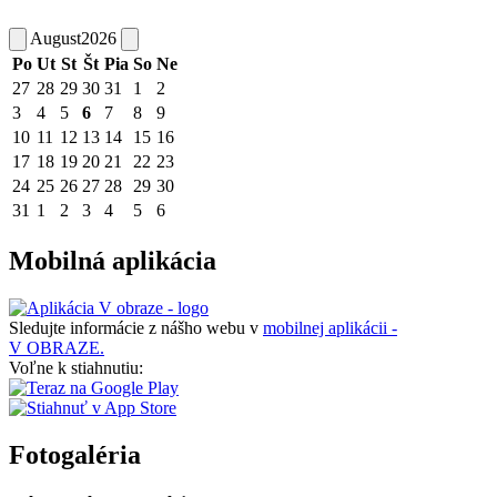
August
2026
Po
Ut
St
Št
Pia
So
Ne
27
28
29
30
31
1
2
3
4
5
6
7
8
9
10
11
12
13
14
15
16
17
18
19
20
21
22
23
24
25
26
27
28
29
30
31
1
2
3
4
5
6
Mobilná aplikácia
Sledujte informácie z nášho webu v
mobilnej aplikácii -
V OBRAZE.
Voľne k stiahnutiu:
Fotogaléria