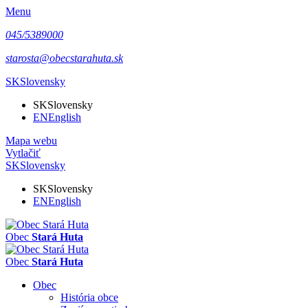
Menu
045/5389000
starosta@obecstarahuta.sk
SK
Slovensky
SK
Slovensky
EN
English
Mapa webu
Vytlačiť
SK
Slovensky
SK
Slovensky
EN
English
Obec
Stará Huta
Obec
Stará Huta
Obec
História obce