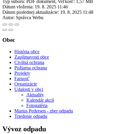
Typ súboru: PDF dokument, Veľkosť: 1,57 MB
Dátum vloženia:
19. 8. 2025 11:46
Dátum poslednej aktualizácie:
19. 8. 2025 11:48
Autor:
Správca Webu
Obec
História obce
Zaujímavosti obce
Civilná ochrana
Požiarna ochrana
Projekty
Farnosť
Organizácie
Udalosti v obci
Aktuality
Kalendár akcií
Fotogaléria
Marius Pedersen - zber odpadu
Triedenie odpadu
Vývoz odpadu