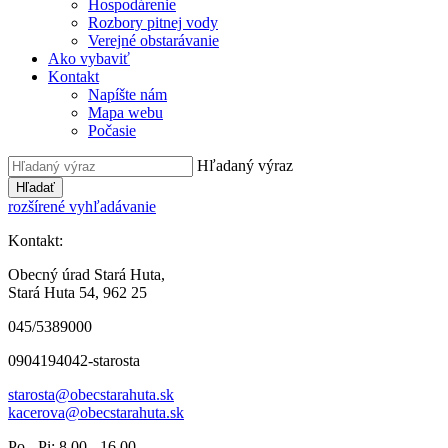
Hospodárenie
Rozbory pitnej vody
Verejné obstarávanie
Ako vybaviť
Kontakt
Napíšte nám
Mapa webu
Počasie
Hľadaný výraz
Hľadať
rozšírené vyhľadávanie
Kontakt:
Obecný úrad Stará Huta,
Stará Huta 54, 962 25
045/5389000
0904194042-starosta
starosta@obecstarahuta.sk
kacerova@obecstarahuta.sk
Po - Pi: 8.00 - 16.00