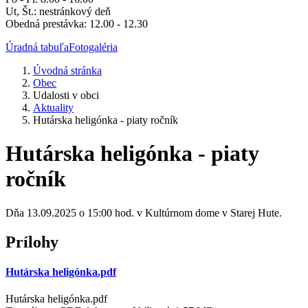
Ut, Št.: nestránkový deň
Obedná prestávka: 12.00 - 12.30
Úradná tabuľa
Fotogaléria
Úvodná stránka
Obec
Udalosti v obci
Aktuality
Hutárska heligónka - piaty ročník
Hutárska heligónka - piaty
ročník
Dňa 13.09.2025 o 15:00 hod. v Kultúrnom dome v Starej Hute.
Prílohy
Hutárska heligónka.pdf
Hutárska heligónka.pdf