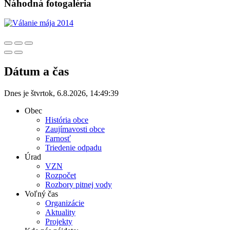
Náhodná fotogaléria
Dátum a čas
Dnes je
štvrtok
,
6.8.2026
,
14:49:39
Obec
História obce
Zaujímavosti obce
Farnosť
Triedenie odpadu
Úrad
VZN
Rozpočet
Rozbory pitnej vody
Voľný čas
Organizácie
Aktuality
Projekty