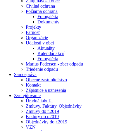
Zaujímavosti obce
Civilná ochrana
Požiarna ochrana
Fotogaléria
Dokumenty
Projekty
Farnosť
Organizácie
Udalosti v obci
Aktuality
Kalendár akcií
Fotogaléria
Marius Pedersen - zber odpadu
Triedenie odpadu
Samospráva
Obecné zastupiteľstvo
Kontakt
Zápisnice a uznesenia
Zverejňovanie
Úradná tabuľa
Zmluvy, Faktúry, Objednávky
Zmluvy do r.2019
Faktúry do r.2019
Objednávky do r.2019
VZN