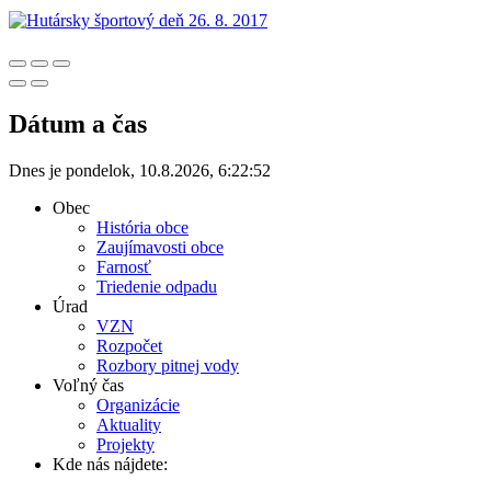
Dátum a čas
Dnes je
pondelok
,
10.8.2026
,
6:22:52
Obec
História obce
Zaujímavosti obce
Farnosť
Triedenie odpadu
Úrad
VZN
Rozpočet
Rozbory pitnej vody
Voľný čas
Organizácie
Aktuality
Projekty
Kde nás nájdete: