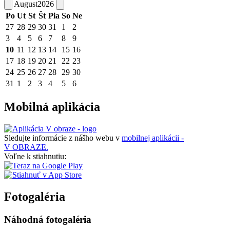
August
2026
Po
Ut
St
Št
Pia
So
Ne
27
28
29
30
31
1
2
3
4
5
6
7
8
9
10
11
12
13
14
15
16
17
18
19
20
21
22
23
24
25
26
27
28
29
30
31
1
2
3
4
5
6
Mobilná aplikácia
Sledujte informácie z nášho webu v
mobilnej aplikácii -
V OBRAZE.
Voľne k stiahnutiu:
Fotogaléria
Náhodná fotogaléria