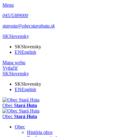
Menu
045/5389000
starosta@obecstarahuta.sk
SK
Slovensky
SK
Slovensky
EN
English
Mapa webu
Vytlačiť
SK
Slovensky
SK
Slovensky
EN
English
Obec
Stará Huta
Obec
Stará Huta
Obec
História obce