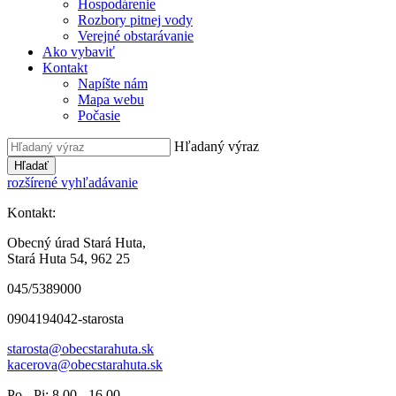
Hospodárenie
Rozbory pitnej vody
Verejné obstarávanie
Ako vybaviť
Kontakt
Napíšte nám
Mapa webu
Počasie
Hľadaný výraz
Hľadať
rozšírené vyhľadávanie
Kontakt:
Obecný úrad Stará Huta,
Stará Huta 54, 962 25
045/5389000
0904194042-starosta
starosta@obecstarahuta.sk
kacerova@obecstarahuta.sk
Po - Pi: 8.00 - 16.00